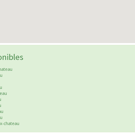
onibles
hateau
au
u
teau
u
u
au
au
ux-chateau