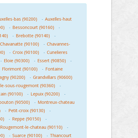
uxelles-bas (90200)
-
Auxelles-haut
00)
-
Bessoncourt (90160)
-
140)
-
Brebotte (90140)
-
Chavanatte (90100)
-
Chavannes-
00)
-
Croix (90100)
-
Cunelieres
-
Eloie (90300)
-
Essert (90850)
-
-
Florimont (90100)
-
Fontaine
agny (90200)
-
Grandvillars (90600)
lle-sous-rougemont (90360)
-
ain (90100)
-
Lepuix (90200)
-
outon (90500)
-
Montreux-chateau
)
-
Petit-croix (90130)
-
0)
-
Reppe (90150)
-
Rougemont-le-chateau (90110)
-
00)
-
Suarce (90100)
-
Thiancourt