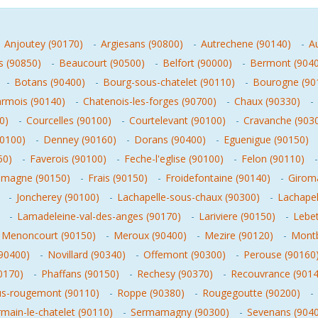
-
Anjoutey (90170)
-
Argiesans (90800)
-
Autrechene (90140)
-
A
rs (90850)
-
Beaucourt (90500)
-
Belfort (90000)
-
Bermont (904
-
Botans (90400)
-
Bourg-sous-chatelet (90110)
-
Bourogne (90
rmois (90140)
-
Chatenois-les-forges (90700)
-
Chaux (90330)
-
0)
-
Courcelles (90100)
-
Courtelevant (90100)
-
Cravanche (903
90100)
-
Denney (90160)
-
Dorans (90400)
-
Eguenigue (90150)
50)
-
Faverois (90100)
-
Feche-l'eglise (90100)
-
Felon (90110)
magne (90150)
-
Frais (90150)
-
Froidefontaine (90140)
-
Girom
-
Joncherey (90100)
-
Lachapelle-sous-chaux (90300)
-
Lachape
-
Lamadeleine-val-des-anges (90170)
-
Lariviere (90150)
-
Lebet
Menoncourt (90150)
-
Meroux (90400)
-
Mezire (90120)
-
Montb
90400)
-
Novillard (90340)
-
Offemont (90300)
-
Perouse (90160
0170)
-
Phaffans (90150)
-
Rechesy (90370)
-
Recouvrance (9014
s-rougemont (90110)
-
Roppe (90380)
-
Rougegoutte (90200)
-
rmain-le-chatelet (90110)
-
Sermamagny (90300)
-
Sevenans (904