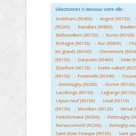
Sélectionnez ci-dessous votre ville :
Andelnans (90400)
-
Angeot (90150)
(90200)
-
Banvillars (90800)
-
Bavillie
Bethonvilliers (90150)
-
Boron (90100)
Bretagne (90130)
-
Buc (90800)
-
Cha
les-grands (90100)
-
Chevremont (9034
(90150)
-
Danjoutin (90400)
-
Delle (
Etueffont (90170)
-
Evette-salbert (903
(90150)
-
Fontenelle (90340)
-
Fousse
-
Grosmagny (90200)
-
Grosne (90100)
Lacollonge (90150)
-
Lagrange (90150)
Lepuix-neuf (90100)
-
Leval (90110)
-
(90130)
-
Morvillars (90120)
-
Moval (
Petitefontaine (90360)
-
Petitmagny (9
Riervescemont (90200)
-
Romagny-sou
Saint-dizier-l'eveque (90100)
-
Saint-ge