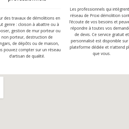
Les professionnels qui intègrent
réseau de Proxi démolition son
r des travaux de démolitions en
l’écoute de vos besoins et peuv
ut genre : cloison à abattre ou à
répondre à toutes vos demand
oser, gestion de mur porteur ou
de devis. Ce service gratuit et
non porteur, destruction de
personnalisé est disponible sur 
ngars, de dépôts ou de maison,
plateforme dédiée et n’attend p
s pouvez compter sur un réseau
que vous.
d’artisan de qualité.