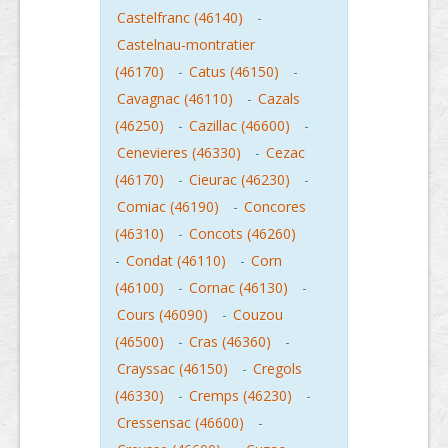
Castelfranc (46140)
-
Castelnau-montratier
(46170)
-
Catus (46150)
-
Cavagnac (46110)
-
Cazals
(46250)
-
Cazillac (46600)
-
Cenevieres (46330)
-
Cezac
(46170)
-
Cieurac (46230)
-
Comiac (46190)
-
Concores
(46310)
-
Concots (46260)
-
Condat (46110)
-
Corn
(46100)
-
Cornac (46130)
-
Cours (46090)
-
Couzou
(46500)
-
Cras (46360)
-
Crayssac (46150)
-
Cregols
(46330)
-
Cremps (46230)
-
Cressensac (46600)
-