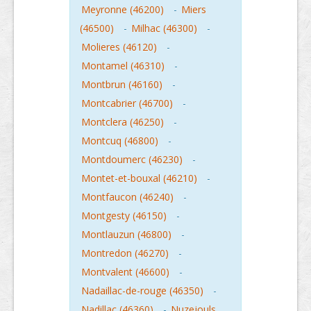
Meyronne (46200)
-
Miers
(46500)
-
Milhac (46300)
-
Molieres (46120)
-
Montamel (46310)
-
Montbrun (46160)
-
Montcabrier (46700)
-
Montclera (46250)
-
Montcuq (46800)
-
Montdoumerc (46230)
-
Montet-et-bouxal (46210)
-
Montfaucon (46240)
-
Montgesty (46150)
-
Montlauzun (46800)
-
Montredon (46270)
-
Montvalent (46600)
-
Nadaillac-de-rouge (46350)
-
Nadillac (46360)
-
Nuzejouls