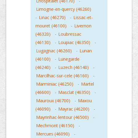
Lhospitalet (46170)
-
Limogne-en-quercy (46260)
-
Linac (46270)
-
Lissac-et-
mouret (46100)
-
Livernon
(46320)
-
Loubressac
(46130)
-
Loupiac (46350)
-
Lugagnac (46260)
-
Lunan
(46100)
-
Lunegarde
(46240)
-
Luzech (46140)
-
Marcilhac-sur-cele (46160)
-
Marminiac (46250)
-
Martel
(46600)
-
Masclat (46350)
-
Mauroux (46700)
-
Maxou
(46090)
-
Mayrac (46200)
-
Mayrinhac-lentour (46500)
-
Mechmont (46150)
-
Mercues (46090)
-