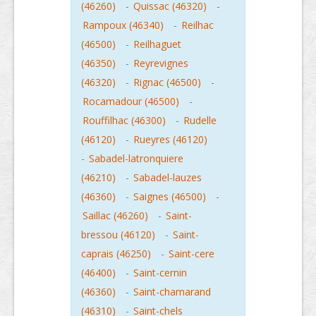
(46260)
-
Quissac (46320)
-
Rampoux (46340)
-
Reilhac
(46500)
-
Reilhaguet
(46350)
-
Reyrevignes
(46320)
-
Rignac (46500)
-
Rocamadour (46500)
-
Rouffilhac (46300)
-
Rudelle
(46120)
-
Rueyres (46120)
-
Sabadel-latronquiere
(46210)
-
Sabadel-lauzes
(46360)
-
Saignes (46500)
-
Saillac (46260)
-
Saint-
bressou (46120)
-
Saint-
caprais (46250)
-
Saint-cere
(46400)
-
Saint-cernin
(46360)
-
Saint-chamarand
(46310)
-
Saint-chels