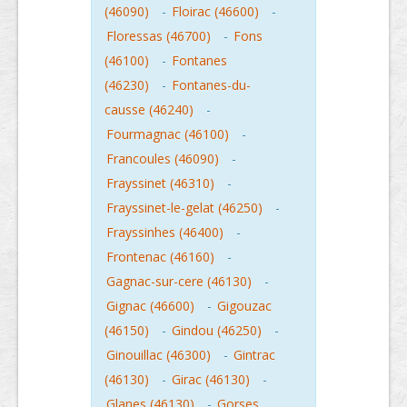
(46090)
-
Floirac (46600)
-
Floressas (46700)
-
Fons
(46100)
-
Fontanes
(46230)
-
Fontanes-du-
causse (46240)
-
Fourmagnac (46100)
-
Francoules (46090)
-
Frayssinet (46310)
-
Frayssinet-le-gelat (46250)
-
Frayssinhes (46400)
-
Frontenac (46160)
-
Gagnac-sur-cere (46130)
-
Gignac (46600)
-
Gigouzac
(46150)
-
Gindou (46250)
-
Ginouillac (46300)
-
Gintrac
(46130)
-
Girac (46130)
-
Glanes (46130)
-
Gorses