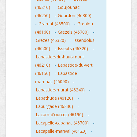
(46210)
-
Goujounac
(46250)
-
Gourdon (46300)
-
Gramat (46500)
-
Grealou
(46160)
-
Grezels (46700)
-
Grezes (46320)
-
Issendolus
(46500)
-
Issepts (46320)
-
Labastide-du-haut-mont
(46210)
-
Labastide-du-vert
(46150)
-
Labastide-
marnhac (46090)
-
Labastide-murat (46240)
-
Labathude (46120)
-
Laburgade (46230)
-
Lacam-d'ourcet (46190)
-
Lacapelle-cabanac (46700)
-
Lacapelle-marival (46120)
-