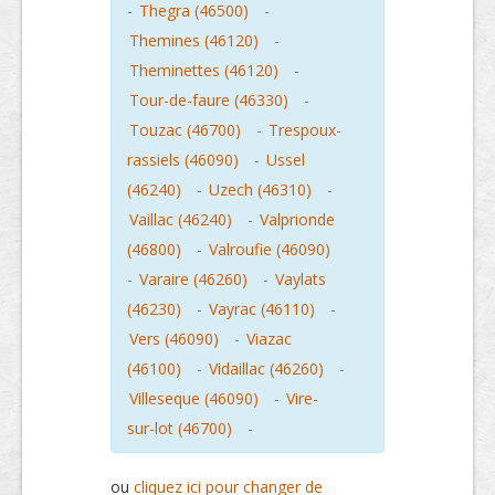
-
Thegra (46500)
-
Themines (46120)
-
Theminettes (46120)
-
Tour-de-faure (46330)
-
Touzac (46700)
-
Trespoux-
rassiels (46090)
-
Ussel
(46240)
-
Uzech (46310)
-
Vaillac (46240)
-
Valprionde
(46800)
-
Valroufie (46090)
-
Varaire (46260)
-
Vaylats
(46230)
-
Vayrac (46110)
-
Vers (46090)
-
Viazac
(46100)
-
Vidaillac (46260)
-
Villeseque (46090)
-
Vire-
sur-lot (46700)
-
ou
cliquez ici pour changer de