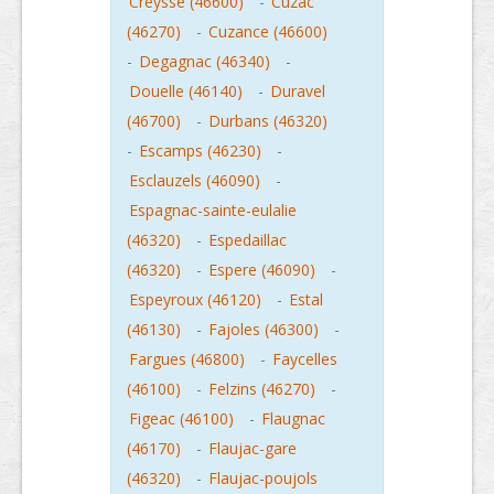
Creysse (46600)
-
Cuzac
(46270)
-
Cuzance (46600)
-
Degagnac (46340)
-
Douelle (46140)
-
Duravel
(46700)
-
Durbans (46320)
-
Escamps (46230)
-
Esclauzels (46090)
-
Espagnac-sainte-eulalie
(46320)
-
Espedaillac
(46320)
-
Espere (46090)
-
Espeyroux (46120)
-
Estal
(46130)
-
Fajoles (46300)
-
Fargues (46800)
-
Faycelles
(46100)
-
Felzins (46270)
-
Figeac (46100)
-
Flaugnac
(46170)
-
Flaujac-gare
(46320)
-
Flaujac-poujols