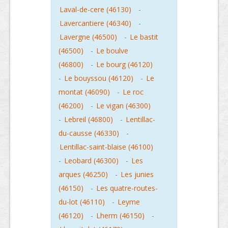
Laval-de-cere (46130)
-
Lavercantiere (46340)
-
Lavergne (46500)
-
Le bastit
(46500)
-
Le boulve
(46800)
-
Le bourg (46120)
-
Le bouyssou (46120)
-
Le
montat (46090)
-
Le roc
(46200)
-
Le vigan (46300)
-
Lebreil (46800)
-
Lentillac-
du-causse (46330)
-
Lentillac-saint-blaise (46100)
-
Leobard (46300)
-
Les
arques (46250)
-
Les junies
(46150)
-
Les quatre-routes-
du-lot (46110)
-
Leyme
(46120)
-
Lherm (46150)
-