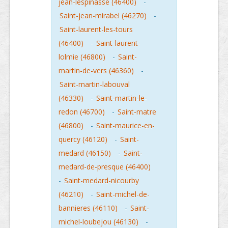
jean-lespinasse (46400)
-
Saint-jean-mirabel (46270)
-
Saint-laurent-les-tours
(46400)
-
Saint-laurent-
lolmie (46800)
-
Saint-
martin-de-vers (46360)
-
Saint-martin-labouval
(46330)
-
Saint-martin-le-
redon (46700)
-
Saint-matre
(46800)
-
Saint-maurice-en-
quercy (46120)
-
Saint-
medard (46150)
-
Saint-
medard-de-presque (46400)
-
Saint-medard-nicourby
(46210)
-
Saint-michel-de-
bannieres (46110)
-
Saint-
michel-loubejou (46130)
-