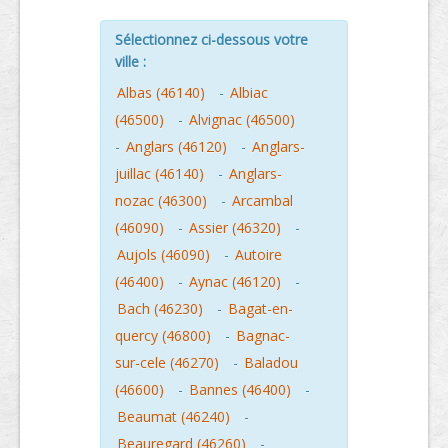
Sélectionnez ci-dessous votre
ville :
Albas (46140)
-
Albiac
(46500)
-
Alvignac (46500)
-
Anglars (46120)
-
Anglars-
juillac (46140)
-
Anglars-
nozac (46300)
-
Arcambal
(46090)
-
Assier (46320)
-
Aujols (46090)
-
Autoire
(46400)
-
Aynac (46120)
-
Bach (46230)
-
Bagat-en-
quercy (46800)
-
Bagnac-
sur-cele (46270)
-
Baladou
(46600)
-
Bannes (46400)
-
Beaumat (46240)
-
Beauregard (46260)
-