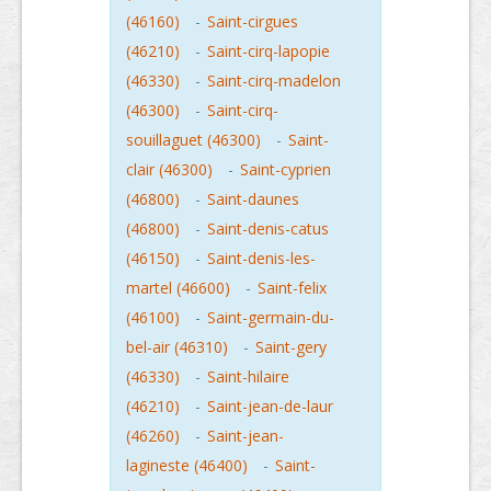
(46160)
-
Saint-cirgues
(46210)
-
Saint-cirq-lapopie
(46330)
-
Saint-cirq-madelon
(46300)
-
Saint-cirq-
souillaguet (46300)
-
Saint-
clair (46300)
-
Saint-cyprien
(46800)
-
Saint-daunes
(46800)
-
Saint-denis-catus
(46150)
-
Saint-denis-les-
martel (46600)
-
Saint-felix
(46100)
-
Saint-germain-du-
bel-air (46310)
-
Saint-gery
(46330)
-
Saint-hilaire
(46210)
-
Saint-jean-de-laur
(46260)
-
Saint-jean-
lagineste (46400)
-
Saint-