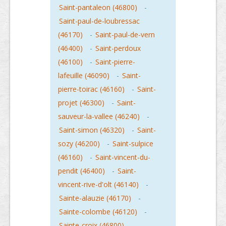
Saint-pantaleon (46800)
-
Saint-paul-de-loubressac
(46170)
-
Saint-paul-de-vern
(46400)
-
Saint-perdoux
(46100)
-
Saint-pierre-
lafeuille (46090)
-
Saint-
pierre-toirac (46160)
-
Saint-
projet (46300)
-
Saint-
sauveur-la-vallee (46240)
-
Saint-simon (46320)
-
Saint-
sozy (46200)
-
Saint-sulpice
(46160)
-
Saint-vincent-du-
pendit (46400)
-
Saint-
vincent-rive-d'olt (46140)
-
Sainte-alauzie (46170)
-
Sainte-colombe (46120)
-
Sainte-croix (46800)
-