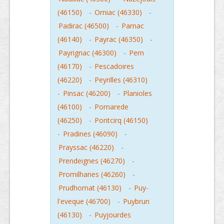
(46150)
-
Orniac (46330)
-
Padirac (46500)
-
Parnac
(46140)
-
Payrac (46350)
-
Payrignac (46300)
-
Pern
(46170)
-
Pescadoires
(46220)
-
Peyrilles (46310)
-
Pinsac (46200)
-
Planioles
(46100)
-
Pomarede
(46250)
-
Pontcirq (46150)
-
Pradines (46090)
-
Prayssac (46220)
-
Prendeignes (46270)
-
Promilhanes (46260)
-
Prudhomat (46130)
-
Puy-
l'eveque (46700)
-
Puybrun
(46130)
-
Puyjourdes