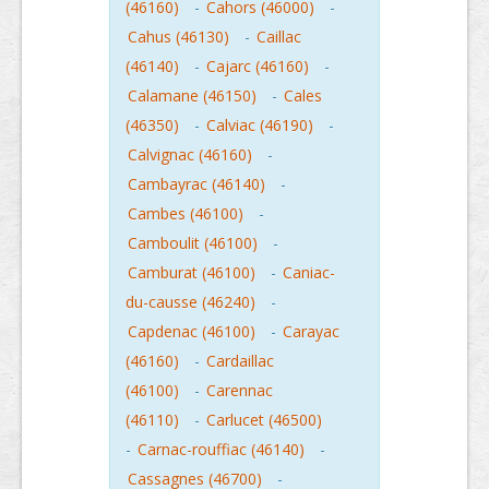
(46160)
-
Cahors (46000)
-
Cahus (46130)
-
Caillac
(46140)
-
Cajarc (46160)
-
Calamane (46150)
-
Cales
(46350)
-
Calviac (46190)
-
Calvignac (46160)
-
Cambayrac (46140)
-
Cambes (46100)
-
Camboulit (46100)
-
Camburat (46100)
-
Caniac-
du-causse (46240)
-
Capdenac (46100)
-
Carayac
(46160)
-
Cardaillac
(46100)
-
Carennac
(46110)
-
Carlucet (46500)
-
Carnac-rouffiac (46140)
-
Cassagnes (46700)
-