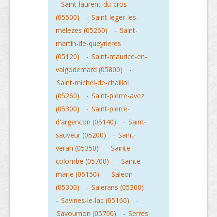
-
Saint-laurent-du-cros
(05500)
-
Saint-leger-les-
melezes (05260)
-
Saint-
martin-de-queyrieres
(05120)
-
Saint-maurice-en-
valgodemard (05800)
-
Saint-michel-de-chaillol
(05260)
-
Saint-pierre-avez
(05300)
-
Saint-pierre-
d'argencon (05140)
-
Saint-
sauveur (05200)
-
Saint-
veran (05350)
-
Sainte-
colombe (05700)
-
Sainte-
marie (05150)
-
Saleon
(05300)
-
Salerans (05300)
-
Savines-le-lac (05160)
-
Savournon (05700)
-
Serres