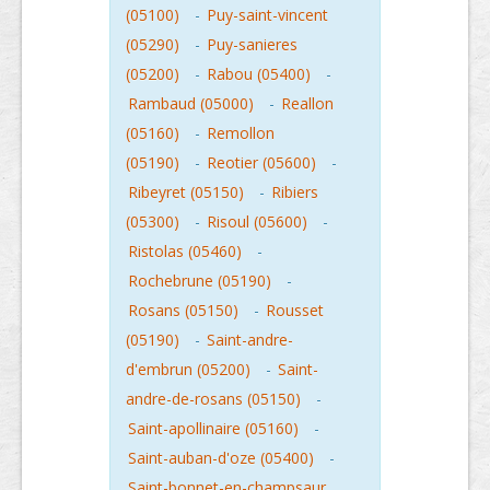
(05100)
-
Puy-saint-vincent
(05290)
-
Puy-sanieres
(05200)
-
Rabou (05400)
-
Rambaud (05000)
-
Reallon
(05160)
-
Remollon
(05190)
-
Reotier (05600)
-
Ribeyret (05150)
-
Ribiers
(05300)
-
Risoul (05600)
-
Ristolas (05460)
-
Rochebrune (05190)
-
Rosans (05150)
-
Rousset
(05190)
-
Saint-andre-
d'embrun (05200)
-
Saint-
andre-de-rosans (05150)
-
Saint-apollinaire (05160)
-
Saint-auban-d'oze (05400)
-
Saint-bonnet-en-champsaur