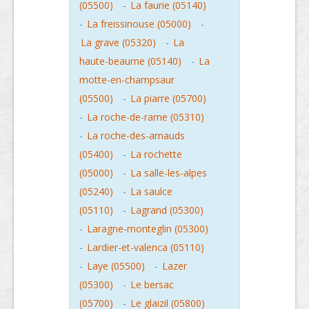
(05500)
-
La faurie (05140)
-
La freissinouse (05000)
-
La grave (05320)
-
La
haute-beaume (05140)
-
La
motte-en-champsaur
(05500)
-
La piarre (05700)
-
La roche-de-rame (05310)
-
La roche-des-arnauds
(05400)
-
La rochette
(05000)
-
La salle-les-alpes
(05240)
-
La saulce
(05110)
-
Lagrand (05300)
-
Laragne-monteglin (05300)
-
Lardier-et-valenca (05110)
-
Laye (05500)
-
Lazer
(05300)
-
Le bersac
(05700)
-
Le glaizil (05800)