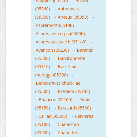
Aiguilles (05470)
-
Ancelle
(05260)
-
Antonaves
(05300)
-
Arvieux (05350)
-
Aspremont (05140)
-
Aspres-les-corps (05800)
-
Aspres-sur-buech (05140)
-
Avancon (05230)
-
Baratier
(05200)
-
Barcillonnette
(05110)
-
Barret-sur-
meouge (05300)
-
Benevent-et-charbillac
(05500)
-
Breziers (05190)
-
Briancon (05100)
-
Bruis
(05150)
-
Buissard (05500)
-
Ceillac (05600)
-
Cervieres
(05100)
-
Chabestan
(05400)
-
Chabottes