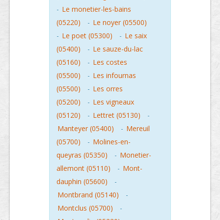
-
Le monetier-les-bains
(05220)
-
Le noyer (05500)
-
Le poet (05300)
-
Le saix
(05400)
-
Le sauze-du-lac
(05160)
-
Les costes
(05500)
-
Les infournas
(05500)
-
Les orres
(05200)
-
Les vigneaux
(05120)
-
Lettret (05130)
-
Manteyer (05400)
-
Mereuil
(05700)
-
Molines-en-
queyras (05350)
-
Monetier-
allemont (05110)
-
Mont-
dauphin (05600)
-
Montbrand (05140)
-
Montclus (05700)
-