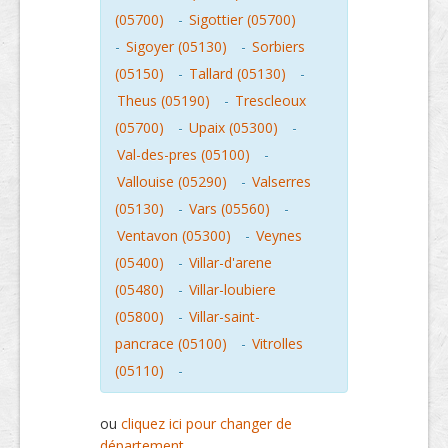
(05700)
-
Sigottier (05700)
-
Sigoyer (05130)
-
Sorbiers
(05150)
-
Tallard (05130)
-
Theus (05190)
-
Trescleoux
(05700)
-
Upaix (05300)
-
Val-des-pres (05100)
-
Vallouise (05290)
-
Valserres
(05130)
-
Vars (05560)
-
Ventavon (05300)
-
Veynes
(05400)
-
Villar-d'arene
(05480)
-
Villar-loubiere
(05800)
-
Villar-saint-
pancrace (05100)
-
Vitrolles
(05110)
-
ou
cliquez ici pour changer de
département