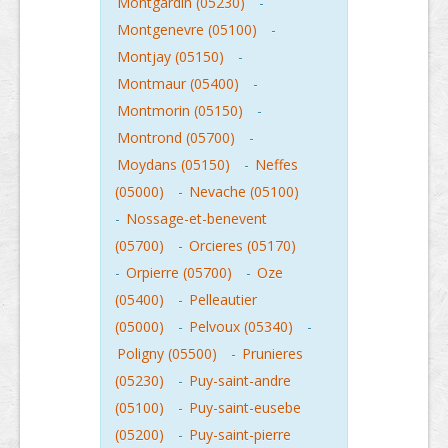
Montgardin (05230)
-
Montgenevre (05100)
-
Montjay (05150)
-
Montmaur (05400)
-
Montmorin (05150)
-
Montrond (05700)
-
Moydans (05150)
-
Neffes
(05000)
-
Nevache (05100)
-
Nossage-et-benevent
(05700)
-
Orcieres (05170)
-
Orpierre (05700)
-
Oze
(05400)
-
Pelleautier
(05000)
-
Pelvoux (05340)
-
Poligny (05500)
-
Prunieres
(05230)
-
Puy-saint-andre
(05100)
-
Puy-saint-eusebe
(05200)
-
Puy-saint-pierre