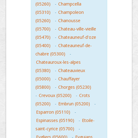
(05260)
-
Champcella
(05310)
-
Champoleon
(05260)
-
Chanousse
(05700)
-
Chateau-ville-vieille
(05470)
-
Chateauneuf-d'oze
(05400)
-
Chateauneuf-de-
chabre (05300)
-
Chateauroux-les-alpes
(05380)
-
Chateauvieux
(05000)
-
Chauffayer
(05800)
-
Chorges (05230)
-
Crevoux (05200)
-
Crots
(05200)
-
Embrun (05200)
-
Esparron (05110)
-
Espinasses (05190)
-
Etoile-
saint-cyrice (05700)
-
Eygliers (05600)
-
Eyguians