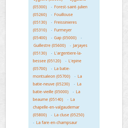
(05300)
-
Forest-saint-julien
(05260)
-
Fouillouse
(05130)
-
Freissinieres
(05310)
-
Furmeyer
(05400)
-
Gap (05000)
-
Guillestre (05600)
-
Jarjayes
(05130)
-
L'argentiere-la-
bessee (05120)
-
L'epine
(05700)
-
La batie-
montsaleon (05700)
-
La
batie-neuve (05230)
-
La
batie-vieille (05000)
-
La
beaume (05140)
-
La
chapelle-en-valgaudemar
(05800)
-
La cluse (05250)
-
La fare-en-champsaur