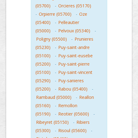
(05700)
-
Orcieres (05170)
-
Orpierre (05700)
-
Oze
(05400)
-
Pelleautier
(05000)
-
Pelvoux (05340)
-
Poligny (05500)
-
Prunieres
(05230)
-
Puy-saint-andre
(05100)
-
Puy-saint-eusebe
(05200)
-
Puy-saint-pierre
(05100)
-
Puy-saint-vincent
(05290)
-
Puy-sanieres
(05200)
-
Rabou (05400)
-
Rambaud (05000)
-
Reallon
(05160)
-
Remollon
(05190)
-
Reotier (05600)
-
Ribeyret (05150)
-
Ribiers
(05300)
-
Risoul (05600)
-