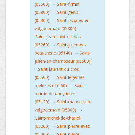
(05500)
-
Saint-firmin
(05800)
-
Saint-genis
(05300)
-
Saint-jacques-en-
valgodemard (05800)
-
Saint-jean-saint-nicolas
(05260)
-
Saint-julien-en-
beauchene (05140)
-
Saint-
julien-en-champsaur (05500)
-
Saint-laurent-du-cros
(05500)
-
Saint-leger-les-
melezes (05260)
-
Saint-
martin-de-queyrieres
(05120)
-
Saint-maurice-en-
valgodemard (05800)
-
Saint-michel-de-chaillol
(05260)
-
Saint-pierre-avez
(05300)
-
Saint-pierre-