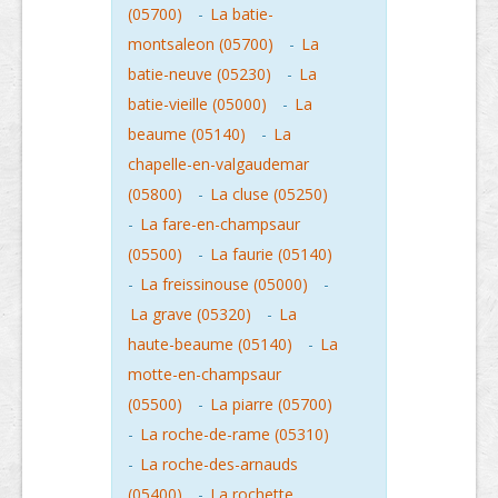
(05700)
-
La batie-
montsaleon (05700)
-
La
batie-neuve (05230)
-
La
batie-vieille (05000)
-
La
beaume (05140)
-
La
chapelle-en-valgaudemar
(05800)
-
La cluse (05250)
-
La fare-en-champsaur
(05500)
-
La faurie (05140)
-
La freissinouse (05000)
-
La grave (05320)
-
La
haute-beaume (05140)
-
La
motte-en-champsaur
(05500)
-
La piarre (05700)
-
La roche-de-rame (05310)
-
La roche-des-arnauds
(05400)
-
La rochette