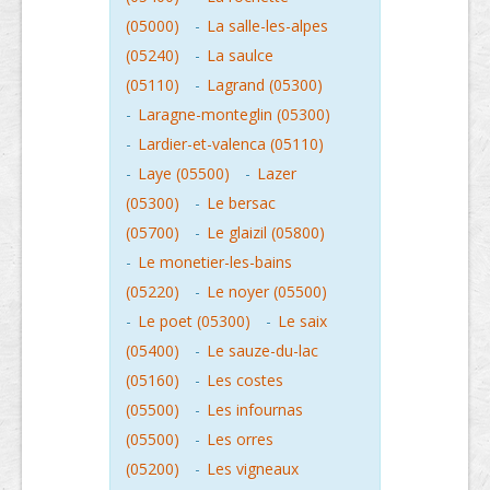
(05000)
-
La salle-les-alpes
(05240)
-
La saulce
(05110)
-
Lagrand (05300)
-
Laragne-monteglin (05300)
-
Lardier-et-valenca (05110)
-
Laye (05500)
-
Lazer
(05300)
-
Le bersac
(05700)
-
Le glaizil (05800)
-
Le monetier-les-bains
(05220)
-
Le noyer (05500)
-
Le poet (05300)
-
Le saix
(05400)
-
Le sauze-du-lac
(05160)
-
Les costes
(05500)
-
Les infournas
(05500)
-
Les orres
(05200)
-
Les vigneaux