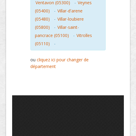
Ventavon (05300)
-
Veynes
(05400)
-
Villar-d'arene
(05480)
-
Villar-loubiere
(05800)
-
Villar-saint-
pancrace (05100)
-
Vitrolles
(05110)
-
ou
cliquez ici pour changer de
département