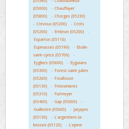
(05380)
-
Chateauvieux
(05000)
-
Chauffayer
(05800)
-
Chorges (05230)
-
Crevoux (05200)
-
Crots
(05200)
-
Embrun (05200)
-
Esparron (05110)
-
Espinasses (05190)
-
Etoile-
saint-cyrice (05700)
-
Eygliers (05600)
-
Eyguians
(05300)
-
Forest-saint-julien
(05260)
-
Fouillouse
(05130)
-
Freissinieres
(05310)
-
Furmeyer
(05400)
-
Gap (05000)
-
Guillestre (05600)
-
Jarjayes
(05130)
-
L'argentiere-la-
bessee (05120)
-
L'epine