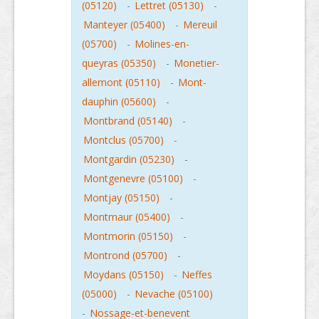
(05120)
-
Lettret (05130)
-
Manteyer (05400)
-
Mereuil
(05700)
-
Molines-en-
queyras (05350)
-
Monetier-
allemont (05110)
-
Mont-
dauphin (05600)
-
Montbrand (05140)
-
Montclus (05700)
-
Montgardin (05230)
-
Montgenevre (05100)
-
Montjay (05150)
-
Montmaur (05400)
-
Montmorin (05150)
-
Montrond (05700)
-
Moydans (05150)
-
Neffes
(05000)
-
Nevache (05100)
-
Nossage-et-benevent