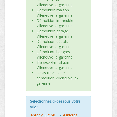
Villeneuve-la-garenne
Démolition maison
Villeneuve-la-garenne
Démolition immeuble
Villeneuve-la-garenne
Démolition garage
Villeneuve-la-garenne
Démolition dépots
Villeneuve-la-garenne
Démolition hangars
Villeneuve-la-garenne
Travaux démolition
Villeneuve-la-garenne
Devis travaux de
démolition Villeneuve-la-
garenne
Sélectionnez ci-dessous votre
ville :
Antony (92160)
-
Asnieres-