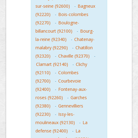
sur-seine (92600)
-
Bagneux
(92220)
-
Bois-colombes
(92270)
-
Boulogne-
billancourt (92100)
-
Bourg-
la-reine (92340)
-
Chatenay-
malabry (92290)
-
Chatillon
(92320)
-
Chaville (92370)
-
Clamart (92140)
-
Clichy
(92110)
-
Colombes
(92700)
-
Courbevoie
(92400)
-
Fontenay-aux-
roses (92260)
-
Garches
(92380)
-
Gennevilliers
(92230)
-
Issy-les-
moulineaux (92130)
-
La
defense (92400)
-
La