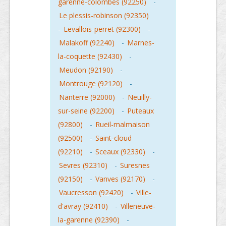
garenne-colombes (92250)
-
Le plessis-robinson (92350)
-
Levallois-perret (92300)
-
Malakoff (92240)
-
Marnes-
la-coquette (92430)
-
Meudon (92190)
-
Montrouge (92120)
-
Nanterre (92000)
-
Neuilly-
sur-seine (92200)
-
Puteaux
(92800)
-
Rueil-malmaison
(92500)
-
Saint-cloud
(92210)
-
Sceaux (92330)
-
Sevres (92310)
-
Suresnes
(92150)
-
Vanves (92170)
-
Vaucresson (92420)
-
Ville-
d'avray (92410)
-
Villeneuve-
la-garenne (92390)
-