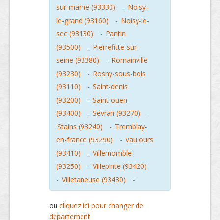
sur-marne (93330)
-
Noisy-
le-grand (93160)
-
Noisy-le-
sec (93130)
-
Pantin
(93500)
-
Pierrefitte-sur-
seine (93380)
-
Romainville
(93230)
-
Rosny-sous-bois
(93110)
-
Saint-denis
(93200)
-
Saint-ouen
(93400)
-
Sevran (93270)
-
Stains (93240)
-
Tremblay-
en-france (93290)
-
Vaujours
(93410)
-
Villemomble
(93250)
-
Villepinte (93420)
-
Villetaneuse (93430)
-
ou
cliquez ici pour changer de
département