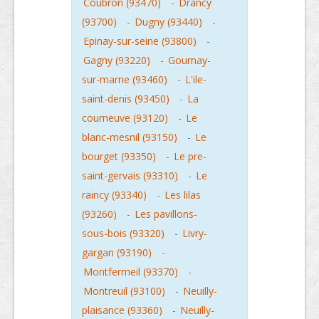
Coubron (93470)
-
Drancy
(93700)
-
Dugny (93440)
-
Epinay-sur-seine (93800)
-
Gagny (93220)
-
Gournay-
sur-marne (93460)
-
L'ile-
saint-denis (93450)
-
La
courneuve (93120)
-
Le
blanc-mesnil (93150)
-
Le
bourget (93350)
-
Le pre-
saint-gervais (93310)
-
Le
raincy (93340)
-
Les lilas
(93260)
-
Les pavillons-
sous-bois (93320)
-
Livry-
gargan (93190)
-
Montfermeil (93370)
-
Montreuil (93100)
-
Neuilly-
plaisance (93360)
-
Neuilly-