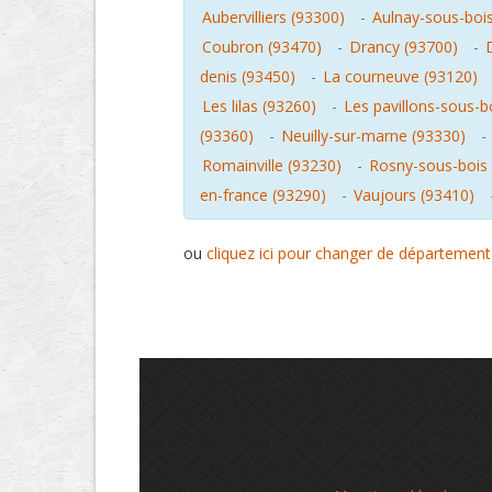
Aubervilliers (93300)
-
Aulnay-sous-boi
Coubron (93470)
-
Drancy (93700)
-
denis (93450)
-
La courneuve (93120)
Les lilas (93260)
-
Les pavillons-sous-b
(93360)
-
Neuilly-sur-marne (93330)
-
Romainville (93230)
-
Rosny-sous-bois 
en-france (93290)
-
Vaujours (93410)
ou
cliquez ici pour changer de département