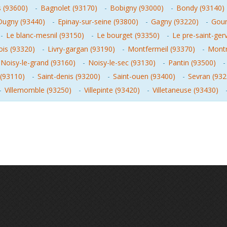
s (93600)
-
Bagnolet (93170)
-
Bobigny (93000)
-
Bondy (93140)
Dugny (93440)
-
Epinay-sur-seine (93800)
-
Gagny (93220)
-
Gour
-
Le blanc-mesnil (93150)
-
Le bourget (93350)
-
Le pre-saint-ger
ois (93320)
-
Livry-gargan (93190)
-
Montfermeil (93370)
-
Montr
Noisy-le-grand (93160)
-
Noisy-le-sec (93130)
-
Pantin (93500)
(93110)
-
Saint-denis (93200)
-
Saint-ouen (93400)
-
Sevran (932
-
Villemomble (93250)
-
Villepinte (93420)
-
Villetaneuse (93430)