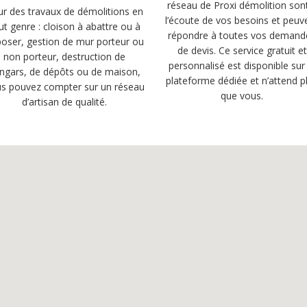
réseau de Proxi démolition son
r des travaux de démolitions en
l’écoute de vos besoins et peuv
ut genre : cloison à abattre ou à
répondre à toutes vos demand
oser, gestion de mur porteur ou
de devis. Ce service gratuit et
non porteur, destruction de
personnalisé est disponible sur 
ngars, de dépôts ou de maison,
plateforme dédiée et n’attend p
s pouvez compter sur un réseau
que vous.
d’artisan de qualité.