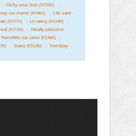
-
Clichy-sous-bois (93390)
-
nay-sur-marne (93460)
-
L'ile-saint-
vais (93310)
-
Le raincy (93340)
-
euil (93100)
-
Neuilly-plaisance
-
Pierrefitte-sur-seine (93380)
-
70)
-
Stains (93240)
-
Tremblay-
-