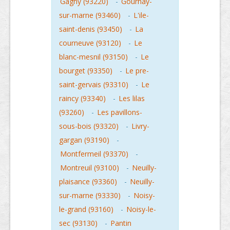
Gagny (93220)
-
Gournay-
sur-marne (93460)
-
L'ile-
saint-denis (93450)
-
La
courneuve (93120)
-
Le
blanc-mesnil (93150)
-
Le
bourget (93350)
-
Le pre-
saint-gervais (93310)
-
Le
raincy (93340)
-
Les lilas
(93260)
-
Les pavillons-
sous-bois (93320)
-
Livry-
gargan (93190)
-
Montfermeil (93370)
-
Montreuil (93100)
-
Neuilly-
plaisance (93360)
-
Neuilly-
sur-marne (93330)
-
Noisy-
le-grand (93160)
-
Noisy-le-
sec (93130)
-
Pantin