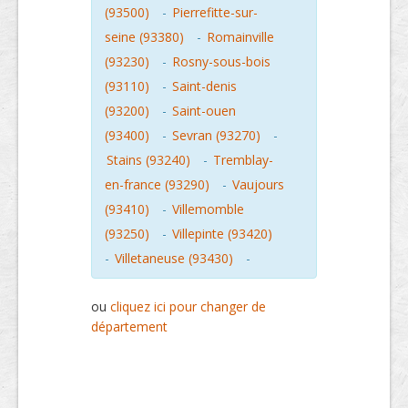
(93500)
-
Pierrefitte-sur-
seine (93380)
-
Romainville
(93230)
-
Rosny-sous-bois
(93110)
-
Saint-denis
(93200)
-
Saint-ouen
(93400)
-
Sevran (93270)
-
Stains (93240)
-
Tremblay-
en-france (93290)
-
Vaujours
(93410)
-
Villemomble
(93250)
-
Villepinte (93420)
-
Villetaneuse (93430)
-
ou
cliquez ici pour changer de
département