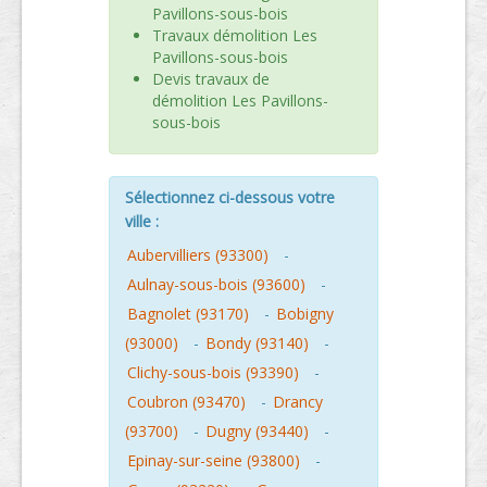
Pavillons-sous-bois
Travaux démolition Les
Pavillons-sous-bois
Devis travaux de
démolition Les Pavillons-
sous-bois
Sélectionnez ci-dessous votre
ville :
Aubervilliers (93300)
-
Aulnay-sous-bois (93600)
-
Bagnolet (93170)
-
Bobigny
(93000)
-
Bondy (93140)
-
Clichy-sous-bois (93390)
-
Coubron (93470)
-
Drancy
(93700)
-
Dugny (93440)
-
Epinay-sur-seine (93800)
-