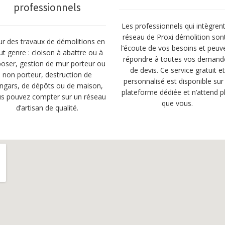
professionnels
Les professionnels qui intègrent
réseau de Proxi démolition son
r des travaux de démolitions en
l’écoute de vos besoins et peuv
ut genre : cloison à abattre ou à
répondre à toutes vos demand
oser, gestion de mur porteur ou
de devis. Ce service gratuit et
non porteur, destruction de
personnalisé est disponible sur 
ngars, de dépôts ou de maison,
plateforme dédiée et n’attend p
s pouvez compter sur un réseau
que vous.
d’artisan de qualité.