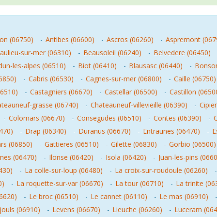
on (06750)
-
Antibes (06600)
-
Ascros (06260)
-
Aspremont (067
aulieu-sur-mer (06310)
-
Beausoleil (06240)
-
Belvedere (06450)
un-les-alpes (06510)
-
Biot (06410)
-
Blausasc (06440)
-
Bonson
6850)
-
Cabris (06530)
-
Cagnes-sur-mer (06800)
-
Caille (06750)
06510)
-
Castagniers (06670)
-
Castellar (06500)
-
Castillon (0650
teauneuf-grasse (06740)
-
Chateauneuf-villevieille (06390)
-
Cipie
-
Colomars (06670)
-
Consegudes (06510)
-
Contes (06390)
-
6470)
-
Drap (06340)
-
Duranus (06670)
-
Entraunes (06470)
-
E
rs (06850)
-
Gattieres (06510)
-
Gilette (06830)
-
Gorbio (06500)
umes (06470)
-
Ilonse (06420)
-
Isola (06420)
-
Juan-les-pins (066
430)
-
La colle-sur-loup (06480)
-
La croix-sur-roudoule (06260)
0)
-
La roquette-sur-var (06670)
-
La tour (06710)
-
La trinite (0
06620)
-
Le broc (06510)
-
Le cannet (06110)
-
Le mas (06910)
ouls (06910)
-
Levens (06670)
-
Lieuche (06260)
-
Luceram (064