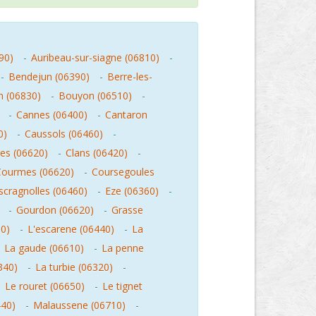
90)
-
Auribeau-sur-siagne (06810)
-
-
Bendejun (06390)
-
Berre-les-
 (06830)
-
Bouyon (06510)
-
-
Cannes (06400)
-
Cantaron
0)
-
Caussols (06460)
-
res (06620)
-
Clans (06420)
-
Courmes (06620)
-
Coursegoules
scragnolles (06460)
-
Eze (06360)
-
-
Gourdon (06620)
-
Grasse
00)
-
L'escarene (06440)
-
La
-
La gaude (06610)
-
La penne
6340)
-
La turbie (06320)
-
-
Le rouret (06650)
-
Le tignet
40)
-
Malaussene (06710)
-