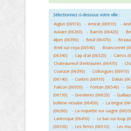
Sélectionnez ci-dessous votre ville :
Aiglun (06910)
-
Amirat (06910)
-
And
Auvare (06260)
-
Bairols (06420)
-
Be
alpes (06390)
-
Beuil (06470)
-
Bezaud
Breil-sur-roya (06540)
-
Brianconnet (0
(06340)
-
Cap-d'ail (06320)
-
Carros (
Chateauneuf-d'entraunes (06470)
-
Cha
Coaraze (06390)
-
Collongues (06910)
(06140)
-
Cuebris (06910)
-
Daluis (0
Falicon (06950)
-
Fontan (06540)
-
Ga
(06130)
-
Greolieres (06620)
-
Guilla
bollene-vesubie (06450)
-
La brigue (06
(06260)
-
La roquette-sur-siagne (0655
Lantosque (06450)
-
Le bar-sur-loup (
(06530)
-
Les ferres (06510)
-
Les muj