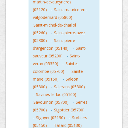
martin-de-queyrieres
(05120)
-
Saint-maurice-en-
valgodemard (05800)
-
Saint-michel-de-chaillol
(05260)
-
Saint-pierre-avez
(05300)
-
Saint-pierre-
d'argencon (05140)
-
Saint-
sauveur (05200)
-
Saint-
veran (05350)
-
Sainte-
colombe (05700)
-
Sainte-
marie (05150)
-
Saleon
(05300)
-
Salerans (05300)
-
Savines-le-lac (05160)
-
Savournon (05700)
-
Serres
(05700)
-
Sigottier (05700)
-
Sigoyer (05130)
-
Sorbiers
(05150)
-
Tallard (05130)
-