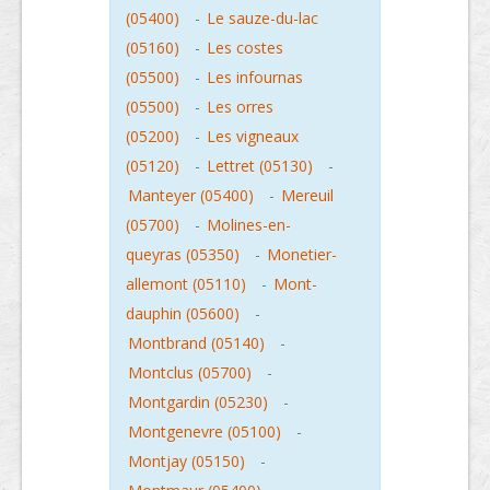
(05400)
-
Le sauze-du-lac
(05160)
-
Les costes
(05500)
-
Les infournas
(05500)
-
Les orres
(05200)
-
Les vigneaux
(05120)
-
Lettret (05130)
-
Manteyer (05400)
-
Mereuil
(05700)
-
Molines-en-
queyras (05350)
-
Monetier-
allemont (05110)
-
Mont-
dauphin (05600)
-
Montbrand (05140)
-
Montclus (05700)
-
Montgardin (05230)
-
Montgenevre (05100)
-
Montjay (05150)
-