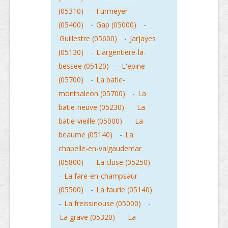
(05310)
-
Furmeyer
(05400)
-
Gap (05000)
-
Guillestre (05600)
-
Jarjayes
(05130)
-
L'argentiere-la-
bessee (05120)
-
L'epine
(05700)
-
La batie-
montsaleon (05700)
-
La
batie-neuve (05230)
-
La
batie-vieille (05000)
-
La
beaume (05140)
-
La
chapelle-en-valgaudemar
(05800)
-
La cluse (05250)
-
La fare-en-champsaur
(05500)
-
La faurie (05140)
-
La freissinouse (05000)
-
La grave (05320)
-
La