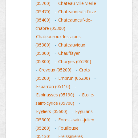
(05700)
-
Chateau-ville-vieille
(05470)
-
Chateauneuf-d'oze
(05400)
-
Chateauneuf-de-
chabre (05300)
-
Chateauroux-les-alpes
(05380)
-
Chateauvieux
(05000)
-
Chauffayer
(05800)
-
Chorges (05230)
-
Crevoux (05200)
-
Crots
(05200)
-
Embrun (05200)
-
Esparron (05110)
-
Espinasses (05190)
-
Etoile-
saint-cyrice (05700)
-
Eygliers (05600)
-
Eyguians
(05300)
-
Forest-saint-julien
(05260)
-
Fouillouse
(05130)
-
Freissinieres