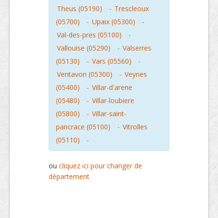
Theus (05190)
-
Trescleoux
(05700)
-
Upaix (05300)
-
Val-des-pres (05100)
-
Vallouise (05290)
-
Valserres
(05130)
-
Vars (05560)
-
Ventavon (05300)
-
Veynes
(05400)
-
Villar-d'arene
(05480)
-
Villar-loubiere
(05800)
-
Villar-saint-
pancrace (05100)
-
Vitrolles
(05110)
-
ou
cliquez ici pour changer de
département