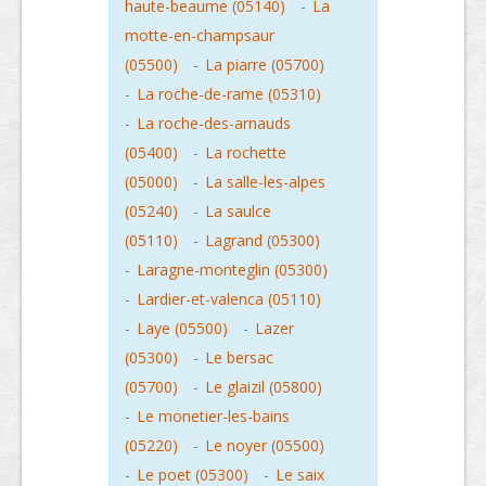
haute-beaume (05140)
-
La
motte-en-champsaur
(05500)
-
La piarre (05700)
-
La roche-de-rame (05310)
-
La roche-des-arnauds
(05400)
-
La rochette
(05000)
-
La salle-les-alpes
(05240)
-
La saulce
(05110)
-
Lagrand (05300)
-
Laragne-monteglin (05300)
-
Lardier-et-valenca (05110)
-
Laye (05500)
-
Lazer
(05300)
-
Le bersac
(05700)
-
Le glaizil (05800)
-
Le monetier-les-bains
(05220)
-
Le noyer (05500)
-
Le poet (05300)
-
Le saix