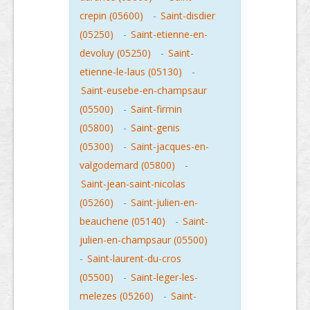
crepin (05600)
-
Saint-disdier
(05250)
-
Saint-etienne-en-
devoluy (05250)
-
Saint-
etienne-le-laus (05130)
-
Saint-eusebe-en-champsaur
(05500)
-
Saint-firmin
(05800)
-
Saint-genis
(05300)
-
Saint-jacques-en-
valgodemard (05800)
-
Saint-jean-saint-nicolas
(05260)
-
Saint-julien-en-
beauchene (05140)
-
Saint-
julien-en-champsaur (05500)
-
Saint-laurent-du-cros
(05500)
-
Saint-leger-les-
melezes (05260)
-
Saint-