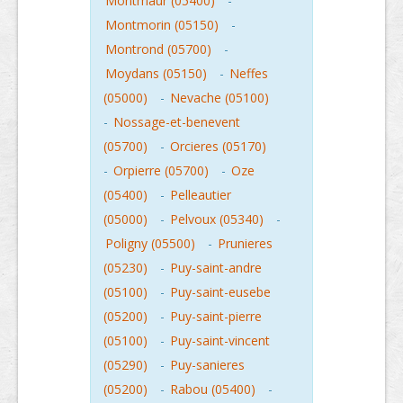
Montmaur (05400)
-
Montmorin (05150)
-
Montrond (05700)
-
Moydans (05150)
-
Neffes
(05000)
-
Nevache (05100)
-
Nossage-et-benevent
(05700)
-
Orcieres (05170)
-
Orpierre (05700)
-
Oze
(05400)
-
Pelleautier
(05000)
-
Pelvoux (05340)
-
Poligny (05500)
-
Prunieres
(05230)
-
Puy-saint-andre
(05100)
-
Puy-saint-eusebe
(05200)
-
Puy-saint-pierre
(05100)
-
Puy-saint-vincent
(05290)
-
Puy-sanieres
(05200)
-
Rabou (05400)
-