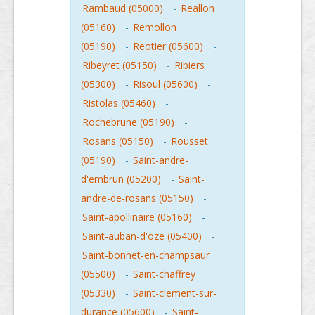
Rambaud (05000)
-
Reallon
(05160)
-
Remollon
(05190)
-
Reotier (05600)
-
Ribeyret (05150)
-
Ribiers
(05300)
-
Risoul (05600)
-
Ristolas (05460)
-
Rochebrune (05190)
-
Rosans (05150)
-
Rousset
(05190)
-
Saint-andre-
d'embrun (05200)
-
Saint-
andre-de-rosans (05150)
-
Saint-apollinaire (05160)
-
Saint-auban-d'oze (05400)
-
Saint-bonnet-en-champsaur
(05500)
-
Saint-chaffrey
(05330)
-
Saint-clement-sur-
durance (05600)
-
Saint-