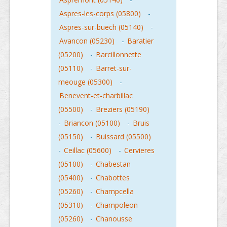
Aspres-les-corps (05800)
-
Aspres-sur-buech (05140)
-
Avancon (05230)
-
Baratier
(05200)
-
Barcillonnette
(05110)
-
Barret-sur-
meouge (05300)
-
Benevent-et-charbillac
(05500)
-
Breziers (05190)
-
Briancon (05100)
-
Bruis
(05150)
-
Buissard (05500)
-
Ceillac (05600)
-
Cervieres
(05100)
-
Chabestan
(05400)
-
Chabottes
(05260)
-
Champcella
(05310)
-
Champoleon
(05260)
-
Chanousse