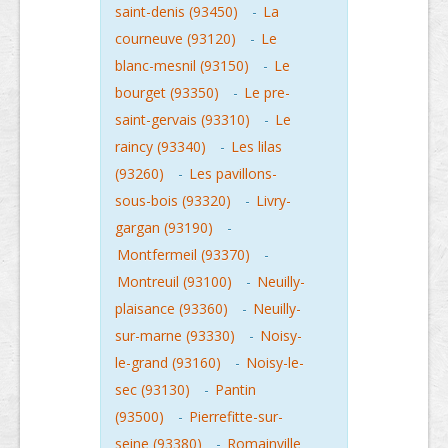
saint-denis (93450)
-
La
courneuve (93120)
-
Le
blanc-mesnil (93150)
-
Le
bourget (93350)
-
Le pre-
saint-gervais (93310)
-
Le
raincy (93340)
-
Les lilas
(93260)
-
Les pavillons-
sous-bois (93320)
-
Livry-
gargan (93190)
-
Montfermeil (93370)
-
Montreuil (93100)
-
Neuilly-
plaisance (93360)
-
Neuilly-
sur-marne (93330)
-
Noisy-
le-grand (93160)
-
Noisy-le-
sec (93130)
-
Pantin
(93500)
-
Pierrefitte-sur-
seine (93380)
-
Romainville