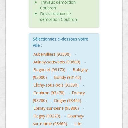
Travaux démolition
Coubron
Devis travaux de
démolition Coubron
Sélectionnez ci-dessous votre
ville :
Aubervilliers (93300)
-
Aulnay-sous-bois (93600)
-
Bagnolet (93170)
-
Bobigny
(93000)
-
Bondy (93140)
-
Clichy-sous-bois (93390)
-
Coubron (93470)
-
Drancy
(93700)
-
Dugny (93440)
-
Epinay-sur-seine (93800)
-
Gagny (93220)
-
Gournay-
sur-marne (93460)
-
L'ile-