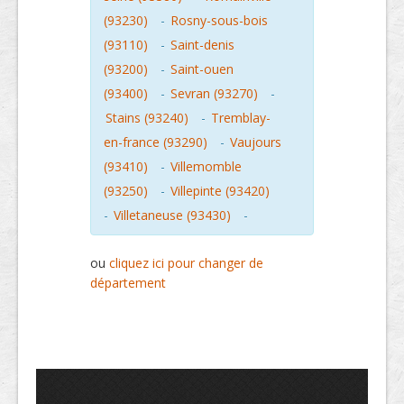
(93230)
-
Rosny-sous-bois
(93110)
-
Saint-denis
(93200)
-
Saint-ouen
(93400)
-
Sevran (93270)
-
Stains (93240)
-
Tremblay-
en-france (93290)
-
Vaujours
(93410)
-
Villemomble
(93250)
-
Villepinte (93420)
-
Villetaneuse (93430)
-
ou
cliquez ici pour changer de
département