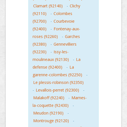
Clamart (92140)
-
Clichy
(92110)
-
Colombes
(92700)
-
Courbevoie
(92400)
-
Fontenay-aux-
roses (92260)
-
Garches
(92380)
-
Gennevilliers
(92230)
-
Issy-les-
moulineaux (92130)
-
La
defense (92400)
-
La
garenne-colombes (92250)
-
Le plessis-robinson (92350)
-
Levallois-perret (92300)
-
Malakoff (92240)
-
Marnes-
la-coquette (92430)
-
Meudon (92190)
-
Montrouge (92120)
-