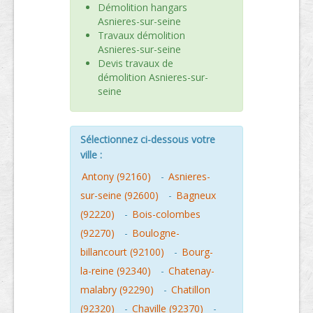
Démolition hangars
Asnieres-sur-seine
Travaux démolition
Asnieres-sur-seine
Devis travaux de
démolition Asnieres-sur-
seine
Sélectionnez ci-dessous votre
ville :
Antony (92160)
-
Asnieres-
sur-seine (92600)
-
Bagneux
(92220)
-
Bois-colombes
(92270)
-
Boulogne-
billancourt (92100)
-
Bourg-
la-reine (92340)
-
Chatenay-
malabry (92290)
-
Chatillon
(92320)
-
Chaville (92370)
-