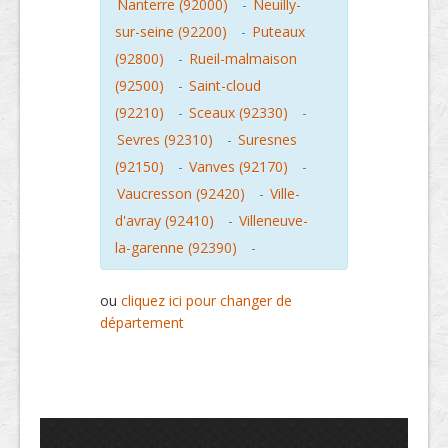
Nanterre (92000)
-
Neuilly-
sur-seine (92200)
-
Puteaux
(92800)
-
Rueil-malmaison
(92500)
-
Saint-cloud
(92210)
-
Sceaux (92330)
-
Sevres (92310)
-
Suresnes
(92150)
-
Vanves (92170)
-
Vaucresson (92420)
-
Ville-
d'avray (92410)
-
Villeneuve-
la-garenne (92390)
-
ou
cliquez ici pour changer de
département